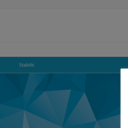
Stabilic
Migraine & He