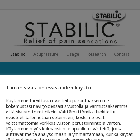
Stabilic
Acupressure
Usage
Research
Contact
Tämän sivuston evästeiden käyttö
adache
Käytämme tarvittavia evästeitä parantaaksemme
kokemustasi navigoidessasi sivustolla ja varmistaaksemme
että sivusto toimii oikein. Välttämättömiksi luokitellut
evästeet tallennetaan selaimeesi, koska ne ovat
välttämättömiä verkkosivuston perustoimintoja varten.
Käytämme myös kolmansien osapuolien evästeitä, jotka
auttavat meitä analysoimaan ja ymmärtämään, kuinka käytät
tätä verkkosivustoa parantaaksemme sivuston